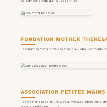
de services à domicile: telles sont les …
FONDATION MOTHER THERESA
La fondation Mothi porte assistance aux établissements soc
…
ASSOCIATION PETITES MAINS
Petites Mains apporte une aide alimentaire quotidienne au
gratuits, dédiés en priorité …